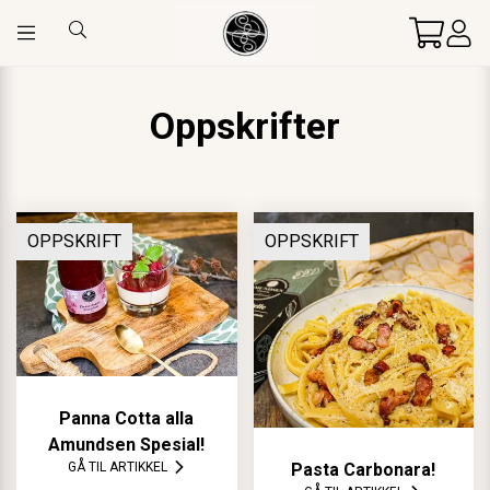
Bytt
meny
ilbake
ilbake
ilbake
Oppskrifter
l undefined
l undefined
l undefined
OPPSKRIFT
OPPSKRIFT
Panna Cotta alla
Amundsen Spesial!
GÅ TIL ARTIKKEL
Pasta Carbonara!